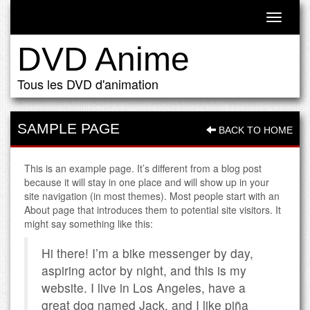
Toggle
navigati
DVD Anime
Tous les DVD d'animation
SAMPLE PAGE
BACK TO HOME
This is an example page. It’s different from a blog post
because it will stay in one place and will show up in your
site navigation (in most themes). Most people start with an
About page that introduces them to potential site visitors. It
might say something like this:
Hi there! I’m a bike messenger by day,
aspiring actor by night, and this is my
website. I live in Los Angeles, have a
great dog named Jack, and I like piña