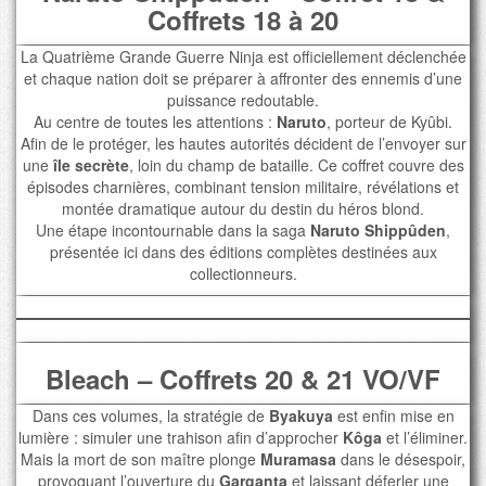
Coffrets 18 à 20
La Quatrième Grande Guerre Ninja est officiellement déclenchée
et chaque nation doit se préparer à affronter des ennemis d’une
puissance redoutable.
Au centre de toutes les attentions :
Naruto
, porteur de Kyûbi.
Afin de le protéger, les hautes autorités décident de l’envoyer sur
une
île secrète
, loin du champ de bataille. Ce coffret couvre des
épisodes charnières, combinant tension militaire, révélations et
montée dramatique autour du destin du héros blond.
Une étape incontournable dans la saga
Naruto Shippûden
,
présentée ici dans des éditions complètes destinées aux
collectionneurs.
Bleach – Coffrets 20 & 21 VO/VF
Dans ces volumes, la stratégie de
Byakuya
est enfin mise en
lumière : simuler une trahison afin d’approcher
Kôga
et l’éliminer.
Mais la mort de son maître plonge
Muramasa
dans le désespoir,
provoquant l’ouverture du
Garganta
et laissant déferler une