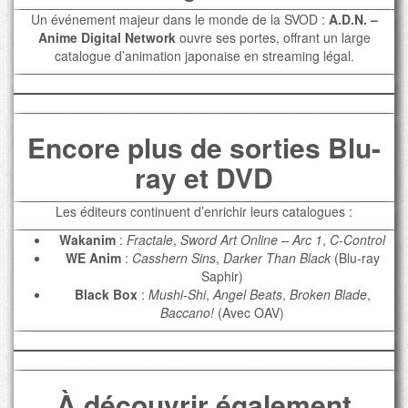
Un événement majeur dans le monde de la SVOD :
A.D.N. –
Anime Digital Network
ouvre ses portes, offrant un large
catalogue d’animation japonaise en streaming légal.
Encore plus de sorties Blu-
ray et DVD
Les éditeurs continuent d’enrichir leurs catalogues :
Wakanim
:
Fractale
,
Sword Art Online – Arc 1
,
C-Control
WE Anim
:
Casshern Sins
,
Darker Than Black
(Blu-ray
Saphir)
Black Box
:
Mushi-Shi
,
Angel Beats
,
Broken Blade
,
Baccano!
(Avec OAV)
À découvrir également