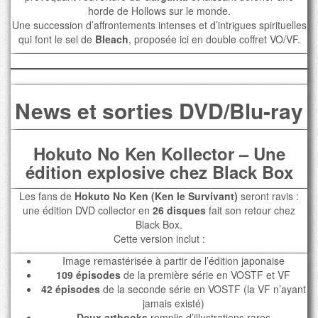
horde de Hollows sur le monde.
Une succession d’affrontements intenses et d’intrigues spirituelles
qui font le sel de
Bleach
, proposée ici en double coffret VO/VF.
News et sorties DVD/Blu-ray
Hokuto No Ken Kollector – Une
édition explosive chez Black Box
Les fans de
Hokuto No Ken (Ken le Survivant)
seront ravis :
une édition DVD collector en
26 disques
fait son retour chez
Black Box.
Cette version inclut :
Image remastérisée à partir de l’édition japonaise
109 épisodes
de la première série en VOSTF et VF
42 épisodes
de la seconde série en VOSTF (la VF n’ayant
jamais existé)
Deux artbooks
remplis d’illustrations rares